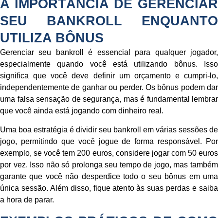
A IMPORTÂNCIA DE GERENCIAR
SEU BANKROLL ENQUANTO
UTILIZA BÔNUS
Gerenciar seu bankroll é essencial para qualquer jogador,
especialmente quando você está utilizando bônus. Isso
significa que você deve definir um orçamento e cumpri-lo,
independentemente de ganhar ou perder. Os bônus podem dar
uma falsa sensação de segurança, mas é fundamental lembrar
que você ainda está jogando com dinheiro real.
Uma boa estratégia é dividir seu bankroll em várias sessões de
jogo, permitindo que você jogue de forma responsável. Por
exemplo, se você tem 200 euros, considere jogar com 50 euros
por vez. Isso não só prolonga seu tempo de jogo, mas também
garante que você não desperdice todo o seu bônus em uma
única sessão. Além disso, fique atento às suas perdas e saiba
a hora de parar.