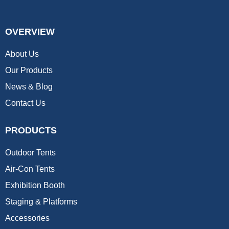
OVERVIEW
About Us
Our Products
News & Blog
Contact Us
PRODUCTS
Outdoor Tents
Air-Con Tents
Exhibition Booth
Staging & Platforms
Accessories