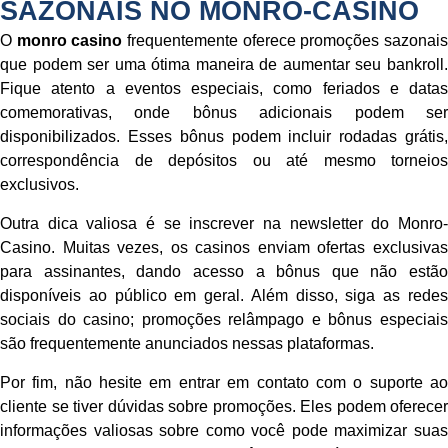
SAZONAIS NO MONRO-CASINO
O
monro casino
frequentemente oferece promoções sazonai
que podem ser uma ótima maneira de aumentar seu bankroll.
Fique atento a eventos especiais, como feriados e datas
comemorativas, onde bônus adicionais podem ser
disponibilizados. Esses bônus podem incluir rodadas grátis,
correspondência de depósitos ou até mesmo torneios
exclusivos.
Outra dica valiosa é se inscrever na newsletter do Monro-
Casino. Muitas vezes, os casinos enviam ofertas exclusivas
para assinantes, dando acesso a bônus que não estão
disponíveis ao público em geral. Além disso, siga as redes
sociais do casino; promoções relâmpago e bônus especiais
são frequentemente anunciados nessas plataformas.
Por fim, não hesite em entrar em contato com o suporte ao
cliente se tiver dúvidas sobre promoções. Eles podem oferecer
informações valiosas sobre como você pode maximizar suas