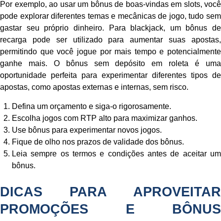
Por exemplo, ao usar um bônus de boas-vindas em slots, você
pode explorar diferentes temas e mecânicas de jogo, tudo sem
gastar seu próprio dinheiro. Para blackjack, um bônus de
recarga pode ser utilizado para aumentar suas apostas,
permitindo que você jogue por mais tempo e potencialmente
ganhe mais. O bônus sem depósito em roleta é uma
oportunidade perfeita para experimentar diferentes tipos de
apostas, como apostas externas e internas, sem risco.
Defina um orçamento e siga-o rigorosamente.
Escolha jogos com RTP alto para maximizar ganhos.
Use bônus para experimentar novos jogos.
Fique de olho nos prazos de validade dos bônus.
Leia sempre os termos e condições antes de aceitar um
bônus.
DICAS PARA APROVEITAR
PROMOÇÕES E BÔNUS