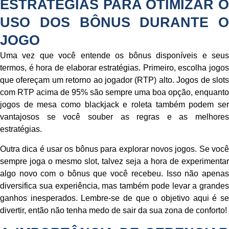
ESTRATÉGIAS PARA OTIMIZAR O
USO DOS BÔNUS DURANTE O
JOGO
Uma vez que você entende os bônus disponíveis e seus
termos, é hora de elaborar estratégias. Primeiro, escolha jogos
que ofereçam um retorno ao jogador (RTP) alto. Jogos de slots
com RTP acima de 95% são sempre uma boa opção, enquanto
jogos de mesa como blackjack e roleta também podem ser
vantajosos se você souber as regras e as melhores
estratégias.
Outra dica é usar os bônus para explorar novos jogos. Se você
sempre joga o mesmo slot, talvez seja a hora de experimentar
algo novo com o bônus que você recebeu. Isso não apenas
diversifica sua experiência, mas também pode levar a grandes
ganhos inesperados. Lembre-se de que o objetivo aqui é se
divertir, então não tenha medo de sair da sua zona de conforto!